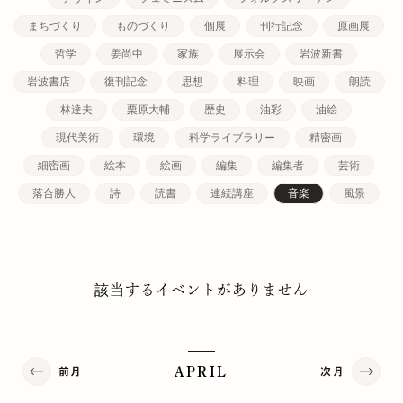
まちづくり
ものづくり
個展
刊行記念
原画展
哲学
姜尚中
家族
展示会
岩波新書
岩波書店
復刊記念
思想
料理
映画
朗読
林達夫
栗原大輔
歴史
油彩
油絵
現代美術
環境
科学ライブラリー
精密画
細密画
絵本
絵画
編集
編集者
芸術
落合勝人
詩
読書
連続講座
音楽
風景
該当するイベントがありません
前月
次月
APRIL