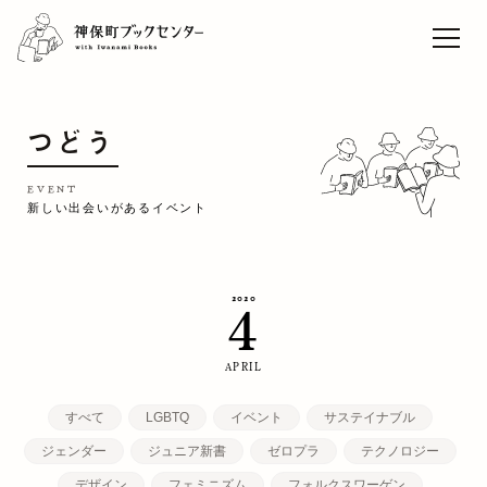
ライブセレクト「本と音
楽」vol.9 松藤量平
Sun
TOP
つどう
EVENT
CAFE
EVENT
新しい出会いがあるイベント
WORK
CONCEPT
2020
4
ACCESS
RECRUIT
APRIL
すべて
LGBTQ
イベント
サステイナブル
ジェンダー
ジュニア新書
ゼロプラ
テクノロジー
デザイン
フェミニズム
フォルクスワーゲン