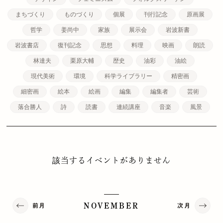
まちづくり
ものづくり
個展
刊行記念
原画展
哲学
姜尚中
家族
展示会
岩波新書
岩波書店
復刊記念
思想
料理
映画
朗読
林達夫
栗原大輔
歴史
油彩
油絵
現代美術
環境
科学ライブラリー
精密画
細密画
絵本
絵画
編集
編集者
芸術
落合勝人
詩
読書
連続講座
音楽
風景
該当するイベントがありません
前月
次月
NOVEMBER