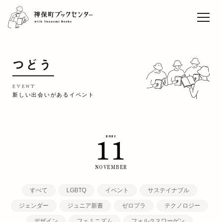
ライブセレクト「本と音
楽」vol.9 松藤量平
Sun
TOP
つどう
EVENT
CAFE
EVENT
新しい出会いがあるイベント
WORK
CONCEPT
2021
11
ACCESS
RECRUIT
NOVEMBER
すべて
LGBTQ
イベント
サステイナブル
ジェンダー
ジュニア新書
ゼロプラ
テクノロジー
デザイン
フェミニズム
フォルクスワーゲン