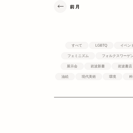
前月
すべて
LGBTQ
イベン
フェミニズム
フォルクスワーゲ
展示会
岩波新書
岩波書店
油絵
現代美術
環境
科