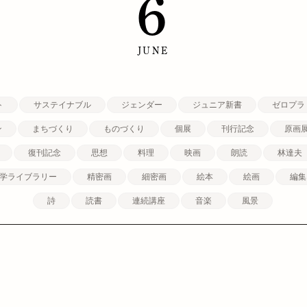
6
JUNE
ト
サステイナブル
ジェンダー
ジュニア新書
ゼロプラ
ン
まちづくり
ものづくり
個展
刊行記念
原画
復刊記念
思想
料理
映画
朗読
林達夫
学ライブラリー
精密画
細密画
絵本
絵画
編集
詩
読書
連続講座
音楽
風景