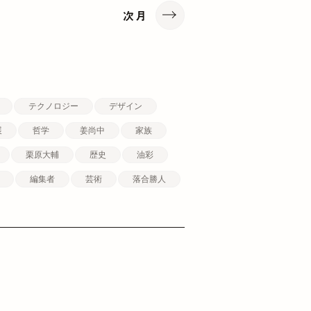
次月
テクノロジー
デザイン
展
哲学
姜尚中
家族
栗原大輔
歴史
油彩
編集者
芸術
落合勝人