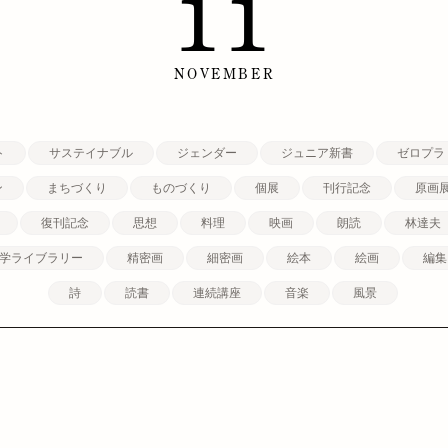
11
NOVEMBER
ト
サステイナブル
ジェンダー
ジュニア新書
ゼロプラ
ン
まちづくり
ものづくり
個展
刊行記念
原画
復刊記念
思想
料理
映画
朗読
林達夫
学ライブラリー
精密画
細密画
絵本
絵画
編集
詩
読書
連続講座
音楽
風景