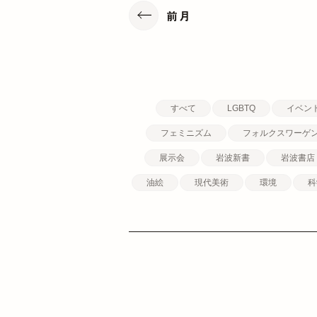
前月
すべて
LGBTQ
イベン
フェミニズム
フォルクスワーゲ
展示会
岩波新書
岩波書店
油絵
現代美術
環境
科