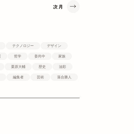
次月
テクノロジー
デザイン
展
哲学
姜尚中
家族
栗原大輔
歴史
油彩
編集者
芸術
落合勝人