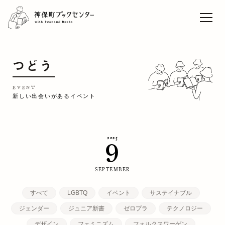
ライブセレクト「本と音
楽」vol.9 松藤量平
Sun
TOP
つどう
EVENT
CAFE
EVENT
新しい出会いがあるイベント
WORK
CONCEPT
2025
9
ACCESS
RECRUIT
SEPTEMBER
すべて
LGBTQ
イベント
サステイナブル
ジェンダー
ジュニア新書
ゼロプラ
テクノロジー
デザイン
フェミニズム
フォルクスワーゲン