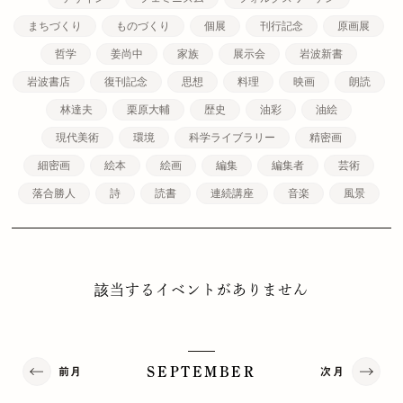
まちづくり
ものづくり
個展
刊行記念
原画展
哲学
姜尚中
家族
展示会
岩波新書
岩波書店
復刊記念
思想
料理
映画
朗読
林達夫
栗原大輔
歴史
油彩
油絵
現代美術
環境
科学ライブラリー
精密画
細密画
絵本
絵画
編集
編集者
芸術
落合勝人
詩
読書
連続講座
音楽
風景
該当するイベントがありません
前月
次月
SEPTEMBER