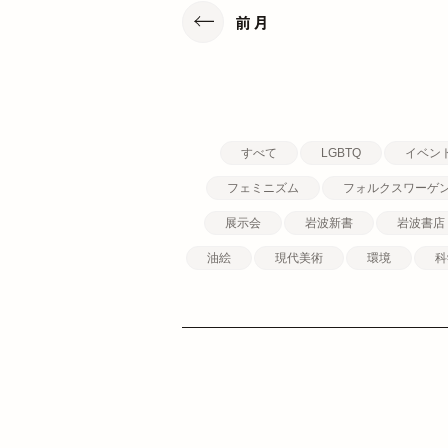
前月
すべて
LGBTQ
イベン
フェミニズム
フォルクスワーゲ
展示会
岩波新書
岩波書店
油絵
現代美術
環境
科