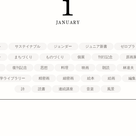
1
JANUARY
ト
サステイナブル
ジェンダー
ジュニア新書
ゼロプラ
ン
まちづくり
ものづくり
個展
刊行記念
原画
復刊記念
思想
料理
映画
朗読
林達夫
学ライブラリー
精密画
細密画
絵本
絵画
編集
詩
読書
連続講座
音楽
風景