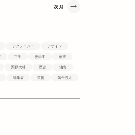
次月
テクノロジー
デザイン
展
哲学
姜尚中
家族
栗原大輔
歴史
油彩
編集者
芸術
落合勝人