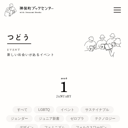
ライブセレクト「本と音
楽」vol.9 松藤量平
Sun
TOP
つどう
EVENT
CAFE
EVENT
新しい出会いがあるイベント
WORK
CONCEPT
2026
1
ACCESS
RECRUIT
JANUARY
すべて
LGBTQ
イベント
サステイナブル
ジェンダー
ジュニア新書
ゼロプラ
テクノロジー
デザイン
フェミニズム
フォルクスワーゲン