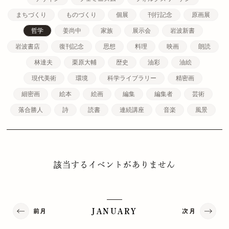
まちづくり
ものづくり
個展
刊行記念
原画展
哲学
姜尚中
家族
展示会
岩波新書
岩波書店
復刊記念
思想
料理
映画
朗読
林達夫
栗原大輔
歴史
油彩
油絵
現代美術
環境
科学ライブラリー
精密画
細密画
絵本
絵画
編集
編集者
芸術
落合勝人
詩
読書
連続講座
音楽
風景
該当するイベントがありません
前月
次月
JANUARY