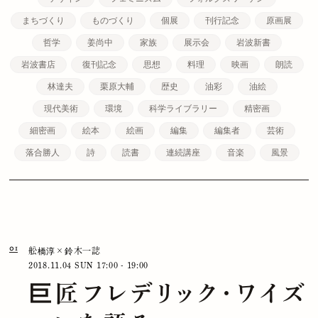
まちづくり
ものづくり
個展
刊行記念
原画展
哲学
姜尚中
家族
展示会
岩波新書
岩波書店
復刊記念
思想
料理
映画
朗読
林達夫
栗原大輔
歴史
油彩
油絵
現代美術
環境
科学ライブラリー
精密画
細密画
絵本
絵画
編集
編集者
芸術
落合勝人
詩
読書
連続講座
音楽
風景
01
舩橋淳×鈴木一誌
2018.11.04 SUN
17:00 - 19:00
巨匠フレデリック・ワイズ