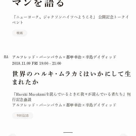
マンを語る
『ニューヨーク、ジャクソンハイツへようこそ』 公開記念トークイ
ベント
映画
02
アルフレッド・バーンバウム×都甲幸治×辛島デイヴィッド
2018.11.09 FRI
19:00 - 21:00
世界のハルキ・ムラカミはいかにして生
まれたか
『Haruki Murakamiを読んでいるときに我々が読んでいる者たち』刊
行記念鼎談
アルフレッド・バーンバウム×都甲幸治×辛島デイヴィッド
刊行記念