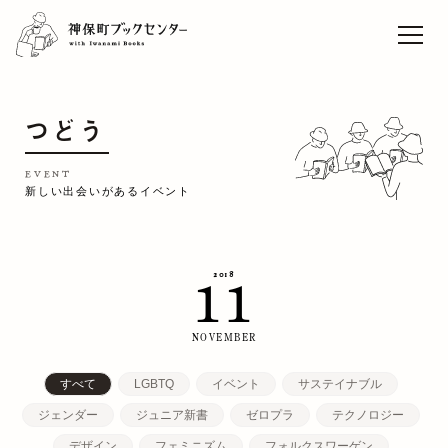
ライブセレクト「本と音
楽」vol.9 松藤量平
Sun
TOP
つどう
EVENT
CAFE
EVENT
新しい出会いがあるイベント
WORK
CONCEPT
2018
11
ACCESS
RECRUIT
NOVEMBER
すべて
LGBTQ
イベント
サステイナブル
ジェンダー
ジュニア新書
ゼロプラ
テクノロジー
デザイン
フェミニズム
フォルクスワーゲン