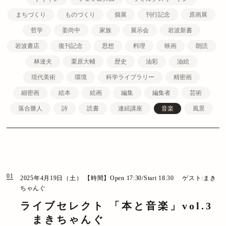
まちづくり
ものづくり
個展
刊行記念
原画展
哲学
姜尚中
家族
展示会
岩波新書
岩波書店
復刊記念
思想
料理
映画
朗読
林達夫
栗原大輔
歴史
油彩
油絵
現代美術
環境
科学ライブラリー
精密画
細密画
絵本
絵画
編集
編集者
芸術
落合勝人
詩
読書
連続講座
音楽
風景
01
2025年4月19日（土）
【時間】Open 17:30/Start 18:30
ゲスト:まき
ちゃんぐ
ライブセレクト 「本と音楽」vol.3
まきちゃんぐ