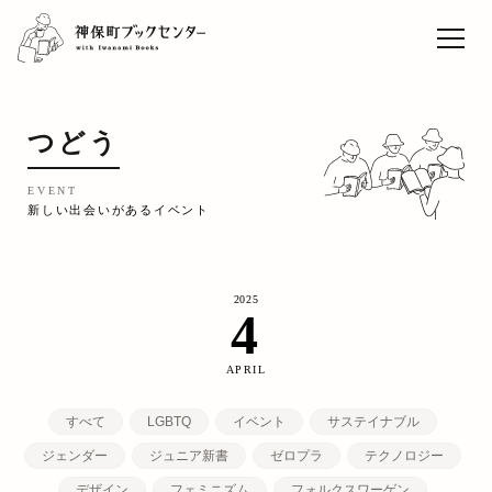
ライブセレクト「本と音
楽」vol.9 松藤量平
Sun
TOP
つどう
EVENT
EVENT
CAFE
新しい出会いがあるイベント
WORK
CONCEPT
2025
4
ACCESS
RECRUIT
APRIL
すべて
LGBTQ
イベント
サステイナブル
ジェンダー
ジュニア新書
ゼロプラ
テクノロジー
デザイン
フェミニズム
フォルクスワーゲン